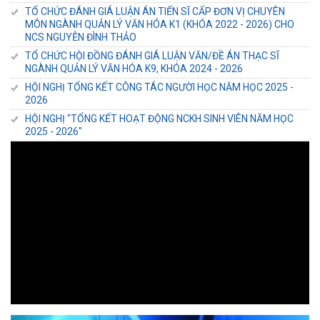
TỔ CHỨC ĐÁNH GIÁ LUẬN ÁN TIẾN SĨ CẤP ĐƠN VỊ CHUYÊN
MÔN NGÀNH QUẢN LÝ VĂN HÓA K1 (KHÓA 2022 - 2026) CHO
NCS NGUYỄN ĐÌNH THẢO
TỔ CHỨC HỘI ĐỒNG ĐÁNH GIÁ LUẬN VĂN/ĐỀ ÁN THẠC SĨ
NGÀNH QUẢN LÝ VĂN HÓA K9, KHÓA 2024 - 2026
HỘI NGHỊ TỔNG KẾT CÔNG TÁC NGƯỜI HỌC NĂM HỌC 2025 -
2026
HỘI NGHỊ "TỔNG KẾT HOẠT ĐỘNG NCKH SINH VIÊN NĂM HỌC
2025 - 2026"