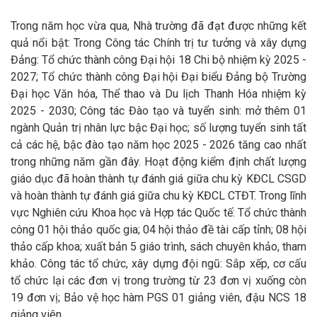
Trong năm học vừa qua, Nhà trường đã đạt được những kết
quả nổi bật: Trong Công tác Chính trị tư tưởng
và xây dựng
Đảng: Tổ chức thành công Đại hội 18 Chi bộ nhiệm kỳ 2025 -
2027; Tổ chức thành công Đại hội Đại biểu Đảng bộ Trường
Đại học Văn hóa, Thể thao và Du lịch Thanh Hóa nhiệm kỳ
2025 - 2030; C
ông tác Đào tạo
và tuyển sinh:
mở thêm 01
ngành Quản
trị nhân lực bậc Đại học; số lượng tuyển sinh tất
cả các hệ, bậc đào tạo năm học 2025 - 2026 tăng cao nhất
trong những năm gần đây. H
oạt động kiểm định chất lượng
giáo dục đã hoàn thành tự đánh giá giữa
chu kỳ KĐCL CSGD
và hoàn thành tự đánh giá giữa
chu kỳ KĐCL CTĐT.
Trong lĩnh
vực Nghiên cứu Khoa học và Hợp tác Quốc tế
: Tổ chức thành
công 01 hội thảo quốc gia; 04 hội thảo đề tài cấp tỉnh; 08 hội
thảo cấp khoa; xuất bản 5 giáo trình, sách chuyên khảo, tham
khảo. Công tác tổ chức, xây dựng đội ngũ: Sắp xếp, cơ cấu
tổ chức lại các đơn vị trong trường từ 23 đơn vị xuống còn
19 đơn vị; Bảo vệ học hàm PGS 01 giảng viên, đậu NCS 18
giảng viên...