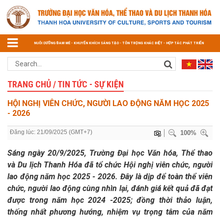
NUÔI DƯỠNG ĐAM MÊ - KHUYẾN KHÍCH SÁNG TẠO - TÔN TRỌNG KHÁC BIỆT - HỢP TÁC PHÁT TRIỂN
TRANG CHỦ / TIN TỨC - SỰ KIỆN
HỘI NGHỊ VIÊN CHỨC, NGƯỜI LAO ĐỘNG NĂM HỌC 2025
- 2026
Đăng lúc: 21/09/2025 (GMT+7)
100%
Sáng
ngày
20
/
9
/2025
, Trường Đại học Văn hóa, Thể thao
và Du lịch Thanh Hóa đã tổ chức Hội nghị viên chức, người
lao động năm học 2025 - 2026. Đây là dịp để toàn thể viên
chức
,
người lao động cùng nhìn lại, đánh giá kết quả đã đạt
được trong năm học 2024
-
2025; đồng thời thảo luận,
thống nhất phương hướng, nhiệm vụ trọng tâm của năm