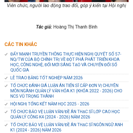
Viên chức, người lao động trao đổi, góp ý kiến tại Hội nghị
Tác giả:
Hoàng Thị Thanh Bình
CÁC TIN KHÁC
ĐẨY MẠNH TRUYỀN THÔNG THỰC HIỆN NGHỊ QUYẾT SỐ 57-
NQ/TW CỦA BỘ CHÍNH TRỊ VỀ ĐỘT PHÁ PHÁT TRIỂN KHOA
HỌC, CÔNG NGHỆ, ĐỔI MỚI SÁNG TẠO VÀ CHUYỂN ĐỔI SỐ
QUỐC GIA
LỄ TRAO BẰNG TỐT NGHIỆP NĂM 2026
TỔ CHỨC ĐÁNH GIÁ LUẬN ÁN TIẾN SĨ CẤP ĐƠN VỊ CHUYÊN
MÔN NGÀNH QUẢN LÝ VĂN HÓA K1 (KHÓA 2022 - 2026) CHO
NCS VŨ TRỌNG THÀNH
HỘI NGHỊ TỔNG KẾT NĂM HỌC 2025 - 2026
TỔ CHỨC BẢO VỆ LUẬN VĂN/ĐỀ ÁN THẠC SĨ LỚP CAO HỌC
QUẢN LÝ CÔNG K4 (2024 - 2026) NĂM 2026
TỔ CHỨC BẢO VỆ LUẬN VĂN/ĐỀ ÁN THẠC SĨ NGÔN NGỮ ANH
K1 (2024 - 2026) NĂM 2026